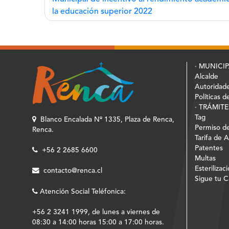
de
la educación superior 2022
entradas
· MUNICI
Alcalde
Autoridad
Políticas d
· TRÁMITE
Tag
Blanco Encalada Nº 1335, Plaza de Renca,
Permiso de
Renca.
Tarifa de 
Patentes
+56 2 2685 6600
Multas
Esterilizac
contacto@renca.cl
Sigue tu 
Atención Social Teléfonica:
+56 2 3241 1999, de lunes a viernes de
08:30 a 14:00 horas 15:00 a 17:00 horas.