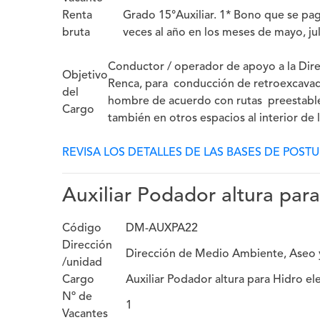
Renta
Grado 15°Auxiliar. 1* Bono que se pa
bruta
veces al año en los meses de mayo, ju
Conductor / operador de apoyo a la Dir
Objetivo
Renca, para conducción de retroexcavado
del
hombre de acuerdo con rutas preestablec
Cargo
también en otros espacios al interior de 
REVISA LOS DETALLES DE LAS BASES DE POST
Auxiliar Podador altura par
Código
DM-AUXPA22
Dirección
Dirección de Medio Ambiente, Aseo y
/unidad
Cargo
Auxiliar Podador altura para Hidro el
Nº de
1
Vacantes