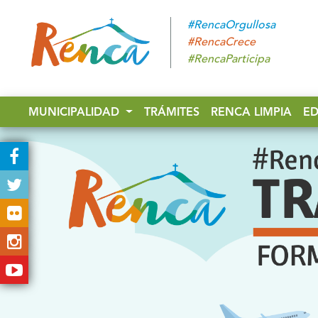
#RencaOrgullosa
#RencaCrece
#RencaParticipa
MUNICIPALIDAD
TRÁMITES
RENCA LIMPIA
E