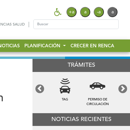
+a
a
-a
a
NCIAS SALUD
NOTICIAS
PLANIFICACIÓN
CRECER EN RENCA
TRÁMITES
Previous
Next
n
TAG
PERMISO DE
CIRCULACIÓN
NOTICIAS RECIENTES