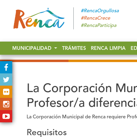
#RencaOrgullosa
#RencaCrece
#RencaParticipa
MUNICIPALIDAD
TRÁMITES
RENCA LIMPIA
E
La Corporación Mun
Profesor/a diferenci
La Corporación Municipal de Renca requiere Profes
Requisitos