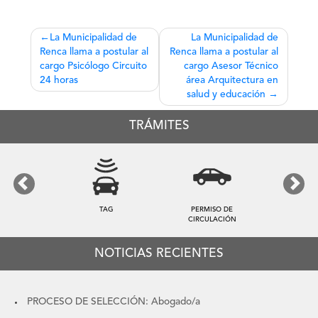
Navegación
La Municipalidad de
La Municipalidad de
Renca llama a postular al
Renca llama a postular al
de
cargo Psicólogo Circuito
cargo Asesor Técnico
entradas
24 horas
área Arquitectura en
salud y educación
TRÁMITES
Previous
Next
TAG
PERMISO DE
CIRCULACIÓN
NOTICIAS RECIENTES
PROCESO DE SELECCIÓN: Abogado/a