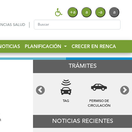
+a
a
-a
a
NCIAS SALUD
NOTICIAS
PLANIFICACIÓN
CRECER EN RENCA
TRÁMITES
Previous
Next
TAG
PERMISO DE
CIRCULACIÓN
.
n
NOTICIAS RECIENTES