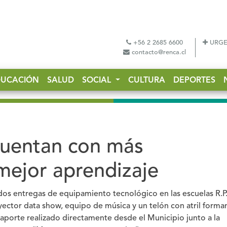
+56 2 2685 6600
URGE
contacto@renca.cl
DUCACIÓN
SALUD
SOCIAL
CULTURA
DEPORTES
cuentan con más
mejor aprendizaje
s dos entregas de equipamiento tecnológico en las escuelas R.P
ector data show, equipo de música y un telón con atril forma
n aporte realizado directamente desde el Municipio junto a la