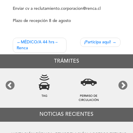
Enviar cv a reclutamiento.corporacion@renca.cl
Plazo de recepción 8 de agosto
Navegación
MÉDICO/A 44 hrs –
¡Participa aquí!
Renca
de
entradas
TRÁMITES
Previous
Next
TAG
PERMISO DE
CIRCULACIÓN
NOTICIAS RECIENTES