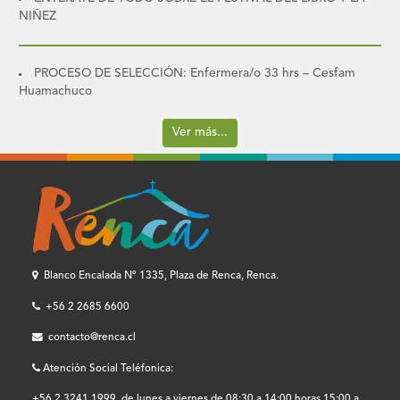
NIÑEZ
PROCESO DE SELECCIÓN: Enfermera/o 33 hrs – Cesfam
Huamachuco
Ver más...
Blanco Encalada Nº 1335, Plaza de Renca, Renca.
+56 2 2685 6600
contacto@renca.cl
Atención Social Teléfonica:
+56 2 3241 1999, de lunes a viernes de 08:30 a 14:00 horas 15:00 a