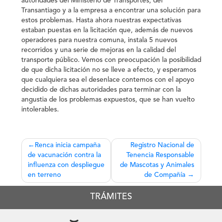
autoridades del Ministerio de Transportes, del
Transantiago y a la empresa a encontrar una solución para
estos problemas. Hasta ahora nuestras expectativas
estaban puestas en la licitación que, además de nuevos
operadores para nuestra comuna, instala 5 nuevos
recorridos y una serie de mejoras en la calidad del
transporte público. Vemos con preocupación la posibilidad
de que dicha licitación no se lleve a efecto, y esperamos
que cualquiera sea el desenlace contemos con el apoyo
decidido de dichas autoridades para terminar con la
angustia de los problemas expuestos, que se han vuelto
intolerables.
Navegación
Renca inicia campaña
Registro Nacional de
de vacunación contra la
Tenencia Responsable
de
influenza con despliegue
de Mascotas y Animales
entradas
en terreno
de Compañía
TRÁMITES