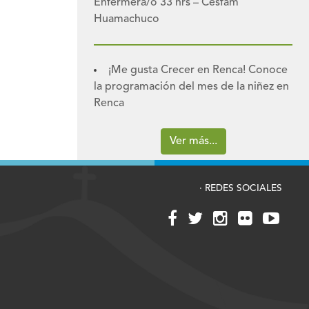
Enfermera/o 33 hrs – Cesfam
Huamachuco
¡Me gusta Crecer en Renca! Conoce
la programación del mes de la niñez en
Renca
Ver más...
· REDES SOCIALES