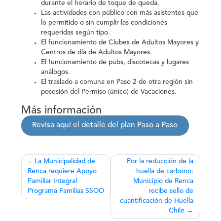
durante el horario de toque de queda.
Las actividades con público con más asistentes que
lo permitido o sin cumplir las condiciones
requeridas según tipo.
El funcionamiento de Clubes de Adultos Mayores y
Centros de día de Adultos Mayores.
El funcionamiento de pubs, discotecas y lugares
análogos.
El traslado a comuna en Paso 2 de otra región sin
posesión del Permiso (único) de Vacaciones.
Más información
Revisa aquí el detalle del plan Paso a Paso
Navegación
La Municipalidad de
Por la reducción de la
Renca requiere Apoyo
huella de carbono:
de
Familiar Integral
Municipio de Renca
entradas
Programa Familias SSOO
recibe sello de
cuantificación de Huella
Chile