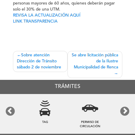
personas mayores de 60 años, quienes deberán pagar
solo el 30% de una UTM.
REVISA LA ACTUALIZACIÓN AQUÍ
LINK TRANSPARENCIA
Navegación
Sobre atención
Se abre licitación pública
Dirección de Tránsito
de la Ilustre
de
sábado 2 de noviembre
Municipalidad de Renca
entradas
TRÁMITES
Previous
Next
TAG
PERMISO DE
CIRCULACIÓN